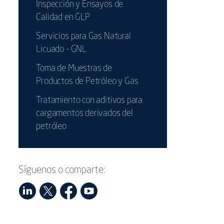
Inspección y Ensayos de
Calidad en GLP
Servicios para Gas Natural
Licuado - GNL
Toma de Muestras de
Productos de Petróleo y Gas
Tratamiento con aditivos para
cargamentos derivados del
petróleo
Síguenos o comparte: