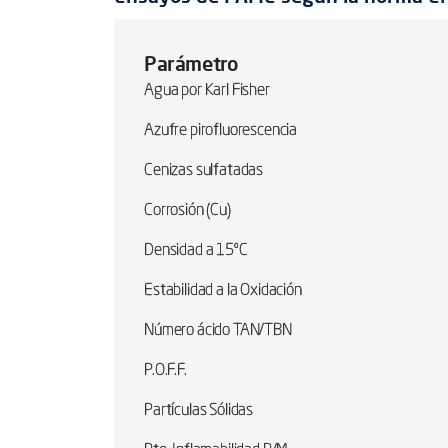
Parámetro
Agua por Karl Fisher
Azufre pirofluorescencia
Cenizas sulfatadas
Corrosión (Cu)
Densidad a 15ºC
Estabilidad a la Oxidación
Número ácido TAN/TBN
P.O.F.F.
Partículas Sólidas