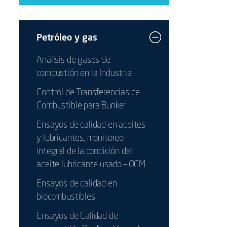
Petróleo y gas
Análisis de gases de
combustión en la Industria
Control de Transferencias de
Combustible para Bunker
Ensayos de calidad en aceites
y lubricantes, monitoreo
integral de la condición del
aceite lubricante usado – OCM
Ensayos de calidad en
biocombustibles
Ensayos de Calidad de