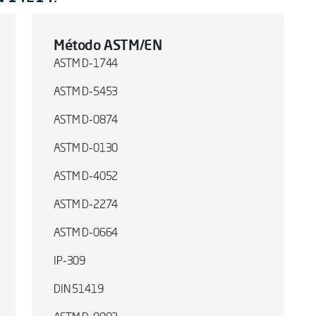
Método ASTM/EN
ASTM D-1744
ASTM D-5453
ASTM D-0874
ASTM D-0130
ASTM D-4052
ASTM D-2274
ASTM D-0664
IP-309
DIN 51419