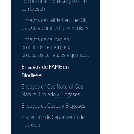
combustible Biodiesel (mezclas
con Diesel)
Ensayos de Calidad en Fuel Oil,
Gas Oil y Combustibles Bunkers
Ensayos de calidad en
productos de petróleo,
productos derivados y químicos
Ensayos de FAME en
Biodiesel
Ensayos en Gas Natural, Gas
Natural Licuado y Biogases
Ensayos de Gases y Biogases
Inspección de Cargamento de
Petróleo