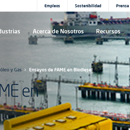
Empleos
Sostenibilidad
Prensa
dustrias
Acerca de Nosotros
Recursos
róleo y Gas
Ensayos de FAME en Biodiesel
AME en