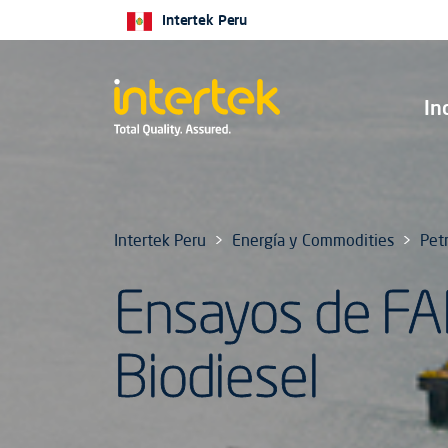
Intertek Peru
In
Intertek Peru
Energía y Commodities
Pet
Ensayos de F
Biodiesel