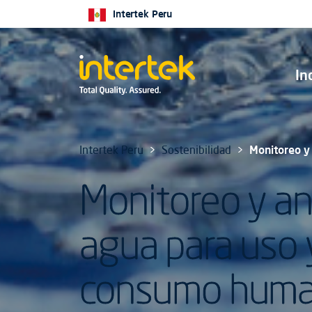
Intertek Peru
In
Intertek Peru
Sostenibilidad
Monitoreo y
Monitoreo y aná
agua para uso 
consumo hum