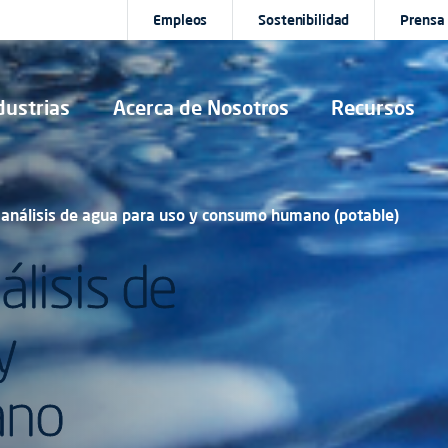
Empleos
Sostenibilidad
Prensa
dustrias
Acerca de Nosotros
Recursos
 análisis de agua para uso y consumo humano (potable)
lisis de
y
ano