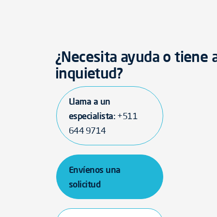
¿Necesita ayuda o tiene 
inquietud?
Llama a un
especialista:
+511
644 9714
Envíenos una
solicitud