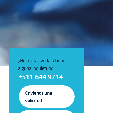
¿Necesita ayuda o tiene
alguna inquietud?
+511 644 9714
Envíenos una
solicitud